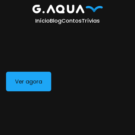
Início
Blog
Contos
Trívias
Ver agora