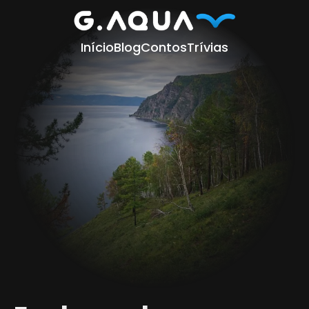
Início
Blog
Contos
Trívias